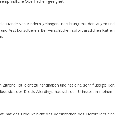
ureempfindliche Oberflächen geeignet.
in die Hände von Kindern gelangen. Berührung mit den Augen un
und Arzt konsultieren. Bei Verschlucken sofort ärztlichen Rat ei
n.
Zitrone, ist leicht zu handhaben und hat eine sehr flüssige Kons
t sich der Dreck. Allerdings hat sich der Urinstein in meinem 
hat, hat das Produkt nicht das Versprechen des Herstellers einh