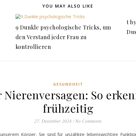
YOU MAY ALSO LIKE
t b
9 Dunkle psychologische Tricks, um
Dus
den Verstand jeder Frau zu
kontrollieren
GESUNDHEIT
r Nierenversagen: So erken
frühzeitig
27. Dezember 2024
/
No Comments
n unserem Körper. Sie sind für unzählige lebenswichtige Funkti