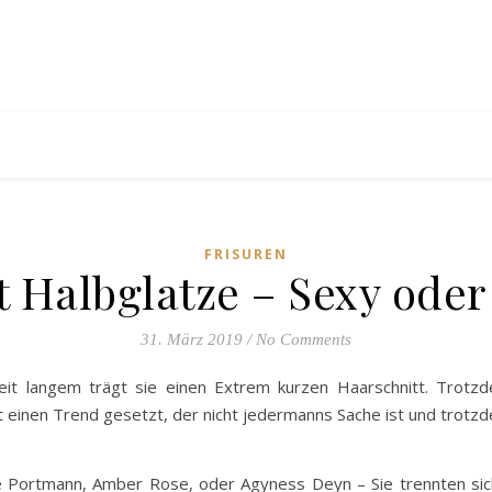
FRISUREN
 Halbglatze – Sexy ode
31. März 2019
/
No Comments
it langem trägt sie einen Extrem kurzen Haarschnitt. Trotzd
at einen Trend gesetzt, der nicht jedermanns Sache ist und trotz
 Portmann, Amber Rose, oder Agyness Deyn – Sie trennten sich