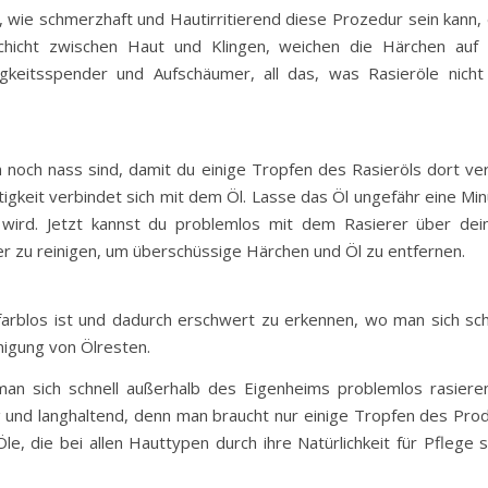
iß, wie schmerzhaft und Hautirritierend diese Prozedur sein kan
schicht zwischen Haut und Klingen, weichen die Härchen auf u
igkeitsspender und Aufschäumer, all das, was Rasieröle nich
en noch nass sind, damit du einige Tropfen des Rasieröls dort ve
tigkeit verbindet sich mit dem Öl. Lasse das Öl ungefähr eine Mi
wird. Jetzt kannst du problemlos mit dem Rasierer über dein
r zu reinigen, um überschüssige Härchen und Öl zu entfernen.
arblos ist und dadurch erschwert zu erkennen, wo man sich scho
nigung von Ölresten.
man sich schnell außerhalb des Eigenheims problemlos rasiere
g und langhaltend, denn man braucht nur einige Tropfen des Pro
Öle, die bei allen Hauttypen durch ihre Natürlichkeit für Pflege