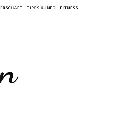
ERSCHAFT
TIPPS & INFO
FITNESS
en