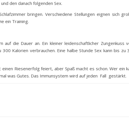
n und den danach folgenden Sex.
chlafzimmer bringen. Verschiedene Stellungen eignen sich gro
e ein Training.
 auf die Dauer an. Ein kleiner leidenschaftlicher Zungenkuss 
 300 Kalorien verbrauchen. Eine halbe Stunde Sex kann bis zu 
t einen Riesenerfolg feiert, aber Spaß macht es schon. Wer ein 
 mal was Gutes. Das Immunsystem wird auf jeden Fall gestärkt.